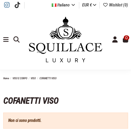
Italiano
EUR €
Wishlist (
0
)
0
Home
VISO E CORPO
VISO
COFANETTI VISO
COFANETTI VISO
Non ci sono prodotti.