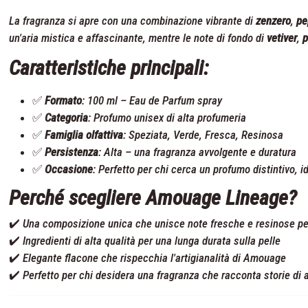
La fragranza si apre con una combinazione vibrante di
zenzero
,
pe
un'aria mistica e affascinante, mentre le note di fondo di
vetiver
,
p
Caratteristiche principali:
✅
Formato
: 100 ml – Eau de Parfum spray
✅
Categoria
: Profumo unisex di alta profumeria
✅
Famiglia olfattiva
: Speziata, Verde, Fresca, Resinosa
✅
Persistenza
: Alta – una fragranza avvolgente e duratura
✅
Occasione
: Perfetto per chi cerca un profumo distintivo, i
Perché scegliere Amouage Lineage?
✔️ Una composizione unica che unisce note fresche e resinose per
✔️ Ingredienti di alta qualità per una lunga durata sulla pelle
✔️ Elegante flacone che rispecchia l'artigianalità di Amouage
✔️ Perfetto per chi desidera una fragranza che racconta storie di