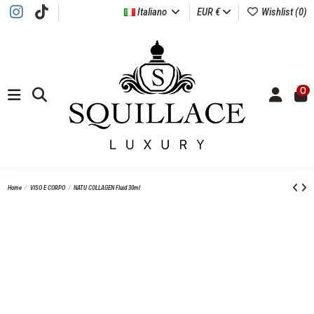
Italiano
EUR €
Wishlist (
0
)
0
Home
VISO E CORPO
NATU COLLAGEN Fluid 30ml